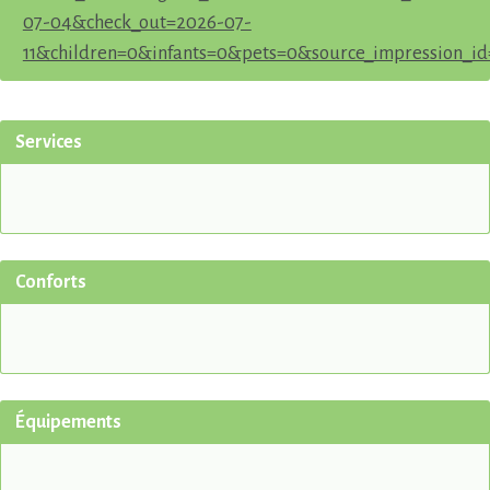
07-04&check_out=2026-07-
11&children=0&infants=0&pets=0&source_impression_id
Services
Conforts
Équipements