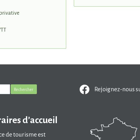
privative
a
VTT
Rejoignez-nous s
aires d’accueil
ice de tourisme est