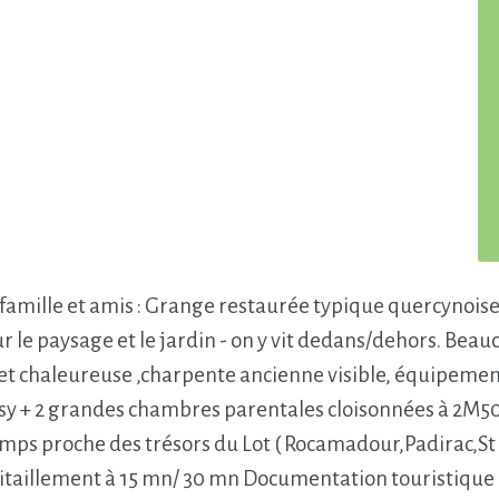
famille et amis : Grange restaurée typique quercynoise -
ur le paysage et le jardin - on y vit dedans/dehors. Bea
et chaleureuse ,charpente ancienne visible, équipements
cosy + 2 grandes chambres parentales cloisonnées à 2M50
 proche des trésors du Lot ( Rocamadour,Padirac,St Cy
avitaillement à 15 mn/ 30 mn Documentation touristique 