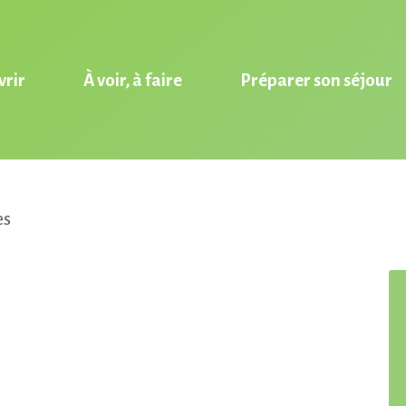
rir
À voir, à faire
Préparer son séjour
es