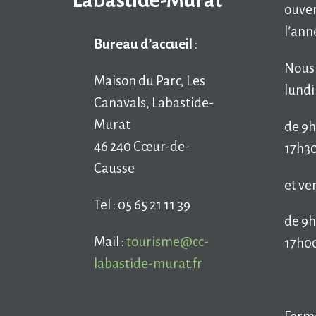
Labastide-Murat
ouver
l’ann
Bureau d’accueil
:
Nous 
Maison du Parc, Les
lundi
Canavals, Labastide-
Murat
de 9h
46 240 Cœur-de-
17h30
Causse
et ve
Tel : 05 65 21 11 39
de 9h
Mail :
tourisme@cc-
17h0
labastide-murat.fr