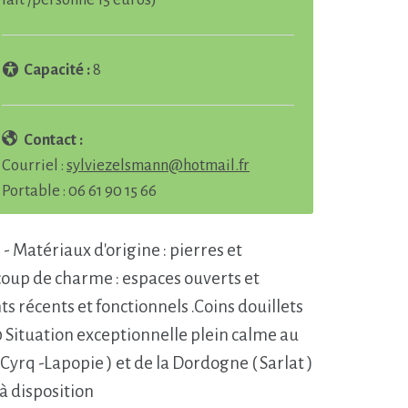
Capacité :
8
Contact :
Courriel :
sylviezelsmann@hotmail.fr
Portable : 06 61 90 15 66
 Matériaux d'origine : pierres et
ucoup de charme : espaces ouverts et
 récents et fonctionnels .Coins douillets
 Situation exceptionnelle plein calme au
rq -Lapopie ) et de la Dordogne ( Sarlat )
à disposition