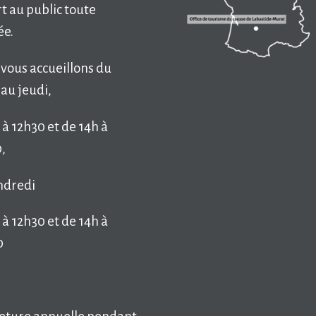
t au public toute
ée.
vous accueillons du
 au jeudi,
 à 12h30 et de 14h à
,
ndredi
 à 12h30 et de 14h à
0